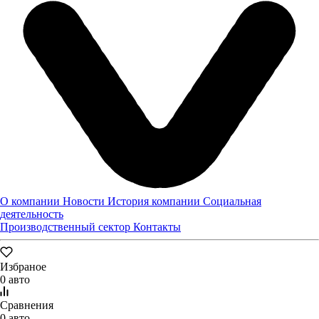
О компании
Новости
История компании
Социальная
МАСЛЕНИЦА В САРАНСКЕ
деятельность
Компания "Луидор" приняла участие в праздновании
Производственный сектор
Контакты
Широкой Масленицы в Саранске.
22.03.2024
Избраное
Новости
0 авто
Сравнения
0 авто