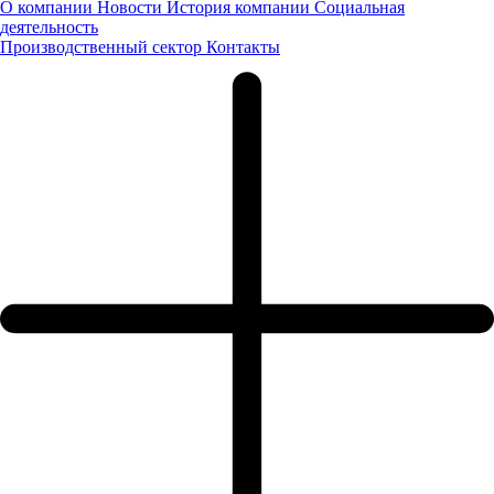
О компании
Новости
История компании
Социальная
ПРЕЗЕНТАЦИЯ ТЕХНИКИ ГАЗ РУКОВОДСТВУ
деятельность
РЕСПУБЛИКИ ЧУВАШИЯ
Производственный сектор
Контакты
В рамках рабочего визита в Чувашскую Республику
состоялась встреча руководства ГК «Луидор» с первыми
лицами администрации Главы Чувашской Республики (г.
Чебоксар).
16.04.2024
Новости