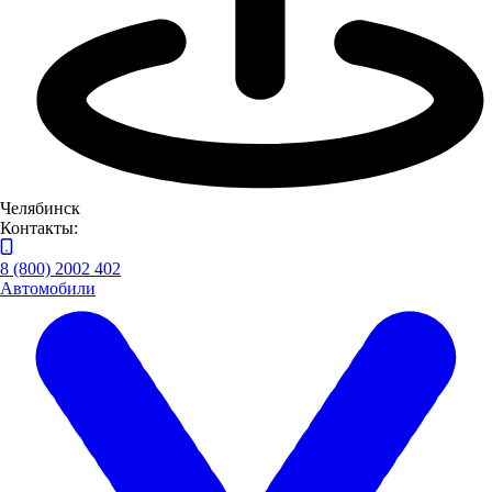
Челябинск
Контакты:
8 (800) 2002 402
Автомобили
"ЛУИДОР" НА ВЫСТАВКЕ "ДОРОЖНЫЙ СЕЗОН: ОПЫТ.
РАЗВИТИЕ. ИННОВАЦИИ"
18 и 19 апреля состоялся традиционный форум «Дорожный
сезон: Опыт. Развитие. Инновации». Участие в мероприятии
приняли крупнейшие предприятия не только региона, но и
других городов России.
23.04.2024