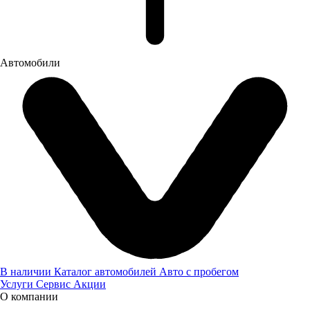
Автомобили
ВЫСТАВКА "АКТИВНЫЙ ОТДЫХ, ТУРИЗМ, РЫБАЛКА"
В НИЖНЕМ НОВГОРОДЕ
С 11 по 14 апреля 2024 года компания "Луидор" приняла
участие в межрегиональной специализированной выставке-
ярмарке "Активный отдых. Туризм. Рыбалка".
15.04.2024
Новости
В наличии
Каталог автомобилей
Авто с пробегом
Услуги
Сервис
Акции
О компании