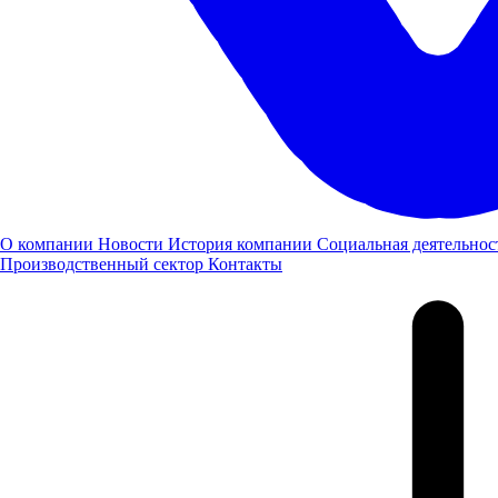
О компании
Новости
История компании
Социальная деятельнос
Производственный сектор
Контакты
Также компания "Луидор" представила бизнес-купе "Соболь
NN". Участники забега смогли не только оценить стильный
дизайн автомобиля, но и узнать его характеристики и
преимущества.