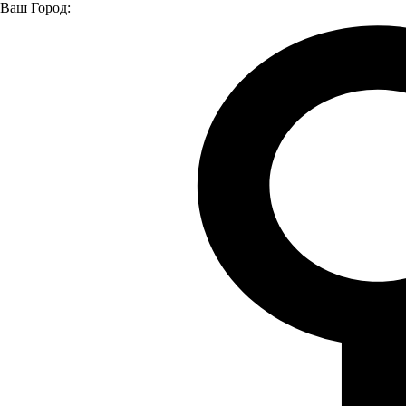
Ваш Город:
Главная страница
О компании
Новости
КОМАНДА "ЛУИДОРА" НА НОЧНОМ ЗАБЕГЕ
КОМАНДА "ЛУИДОРА" НА
НОЧНОМ ЗАБЕГЕ
29.07.2024
27 июля в Нижнем Новгороде состоялся впечатляющий
"Ночной забег", в котором приняли участие более 4 тысяч
человек. В рамках мероприятия были представлены
дистанции на 2, 5 и 10 километров, а также различные
развлекательные активности и музыкальные выступления.
Несмотря на проливной дождь спортсмены успешно
завершили забег.