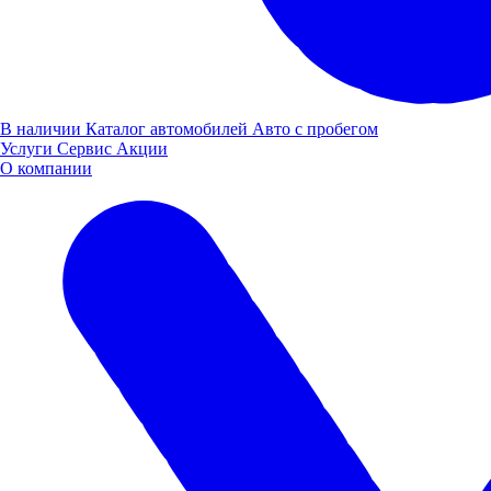
Для поддержания сил бегунов были предоставлены
В наличии
Каталог автомобилей
Авто с пробегом
брендированные бутылки с водой от компании "Луидор".
Услуги
Сервис
Акции
О компании