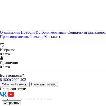
О компании
Новости
История компании
Социальная деятельнос
Производственный сектор
Контакты
Избраное
0 авто
Оставьте нам контактные данные и наш менеджер свяжется с
Сравнения
вами
0 авто
Есть вопросы?
8 (800) 2002 402
Обратный звонок
Написать письмо
Наши соц. сети:
Я даю
согласие
на обработку своих персональных данных
Я даю
согласие
на направление рекламно-
информационных сообщений
Отправить