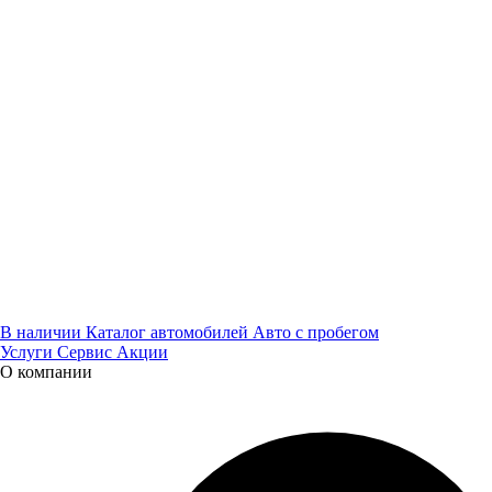
Оставьте нам контактные данные и наш менеджер свяжется с
вами
В наличии
Каталог автомобилей
Авто с пробегом
Услуги
Сервис
Акции
О компании
Я даю
согласие
на обработку своих персональных данных
Я даю
согласие
на направление рекламно-
информационных сообщений
Заказать звонок
Заявка оставлена