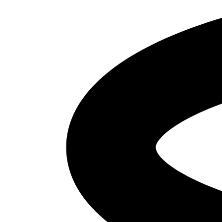
Поддержка армии
Социальная ответственность во всех областях общественной
жизни – приоритетное направление внешней деятельности
предприятия, которое определено с момента основания
группы компаний «Луидор».
Одним из выражений гражданской позиции компании
является поддержка армейских подразделений, находящихся
на территории Нижегородской области.
Следуя выбранному направлению, ГК «Луидор»
осуществляет следующие шаги:
оказание реабилитационной помощи ветеранам
чеченского конфликта;
поддержка вдов бойцов Шумиловской бригады,