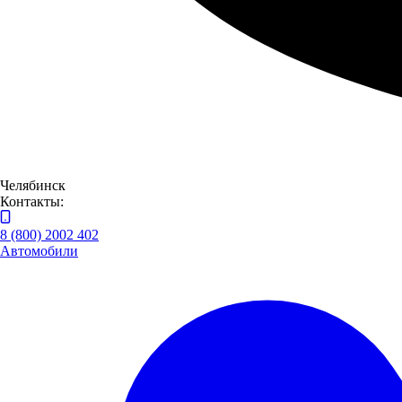
погибших при исполнении воинского долга;
безвозмездная помощь ППС ГУВД Нижегородского
края, созданному более сорока лет назад для охраны
общественного порядка.
Известная пословица гласит: «Если армия сильна, непобедима
и страна».
Челябинск
Защитники России делают все для сохранения безопасности
Контакты:
страны, мирной жизни и условий для ведения и развития
бизнеса. Задача компании «Луидор», как и каждого
8 (800) 2002 402
гражданина страны, - помнить об этом и оказывать армейским
Автомобили
силам необходимые содействие и поддержку.