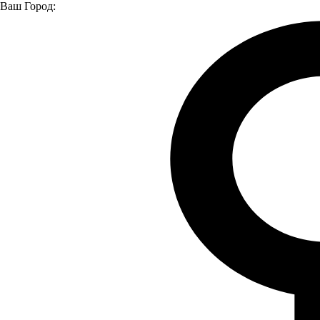
Ваш Город:
Главная страница
Модельный ряд
Модельный ряд
КАМАЗ
Седельные тягачи
Модельный ряд
Все модели
Седельные тягачи
Спецтехника
Полуприцепы
Прицепы
Бортовые автомобили
Самосвалы