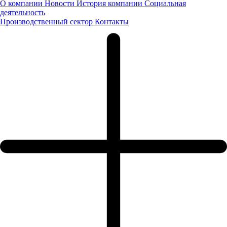
О компании
Новости
История компании
Социальная
деятельность
Производственный сектор
Контакты
Мы уже начали обрабатывать обращение, в ближайшее время
наш менеджер свяжется с Вами.
Жду звонка
Написать письмо