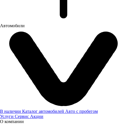
Автомобили
Оставьте нам контактные данные и наш менеджер свяжется с
вами
В наличии
Каталог автомобилей
Авто с пробегом
Услуги
Сервис
Акции
Я даю
согласие
на обработку своих персональных данных
О компании
Я даю
согласие
на направление рекламно-