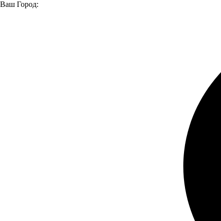
Ваш Город:
Главная страница
Модельный ряд
Автомобили в наличии
Эвакуатор Газель Next
Эвакуатор Газель Next