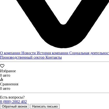
О компании
Новости
История компании
Социальная деятельнос
Производственный сектор
Контакты
Избраное
0 авто
Сравнения
ЗАВОД "ТРУД" ПОСЕТИЛИ ЕВГЕНИЙ ЛЮЛИН И
0 авто
МАКСИМ ЧЕРКАСОВ
Завод "Труд" посетили председатель Законодательного
Есть вопросы?
собрания Нижегородской области Евгений Люлин и министр
8 (800) 2002 402
промышленности, торговли и предпринимательства
Обратный звонок
Написать письмо
Нижегородской области Максим Черкасов.