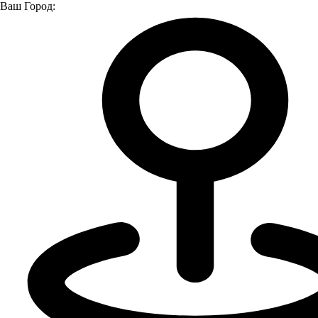
Ваш Город:
Главная страница
О компании
Новости
«ЛУИДОР-АГРО» НА ДНЕ ПОЛЯ И СЕНАЖА ПФО
«ЛУИДОР-АГРО» НА ДНЕ ПОЛЯ И
СЕНАЖА ПФО
02.07.2025
26 июня 2025 года компания «Луидор-Агро» стала
участником масштабного мероприятия «День поля и сенажа
Приволжского федерального округа», которое состоялось в
Кинельском районе Самарской области.