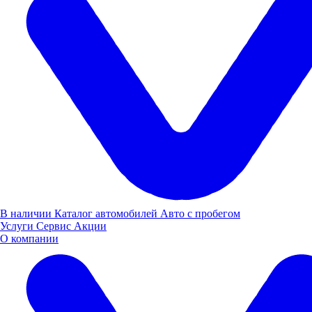
· Развитие селекционной работы
· Показы посевов на 200 опытных делянках
Официальный дилер LOVOL, компания «Луидор-Агро»
представила на выставке две современные модели тракторов:
· LOVOL 354
· LOVOL ZPRO
В наличии
Каталог автомобилей
Авто с пробегом
Услуги
Сервис
Акции
О компании