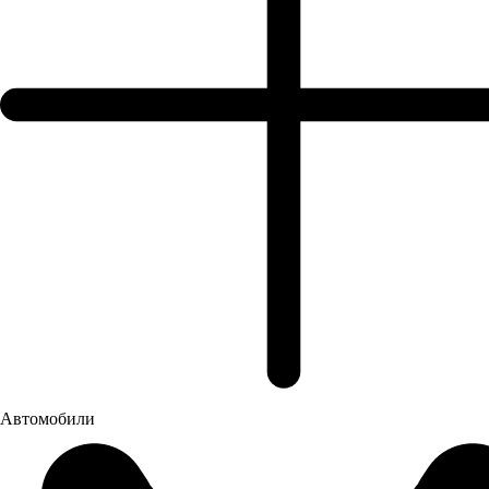
Обе модели отличаются оптимальным соотношением цены и
мощности, а также широким функционалом.
Автомобили