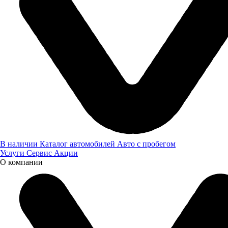
Участие в подобных профессиональных форумах позволяет
компании не только демонстрировать свою продукцию, но и
устанавливать новые деловые контакты, обмениваться
опытом с коллегами и быть в курсе актуальных трендов
развития агропромышленного сектора.
В наличии
Каталог автомобилей
Авто с пробегом
Услуги
Сервис
Акции
О компании
Читайте также:
Новости